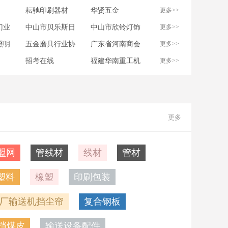
耘驰印刷器材
华贤五金
更多>>
门业
中山市贝乐斯日
中山市欣铃灯饰
更多>>
用制品有限公司
有限公司
照明
五金磨具行业协
广东省河南商会
更多>>
会
招考在线
福建华南重工机
更多>>
械
更多
盟网
管线材
线材
管材
塑料
橡塑
印刷包装
厂输送机挡尘帘
复合钢板
挡煤皮
输送设备配件