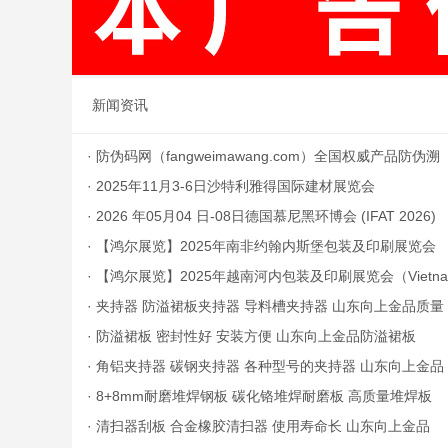
新闻资讯
·
‌防伪码网（fangweimawang.com）全国权威产品防伪溯
源查询平
·
2025年11月3-6日沙特利雅得国际建材展览会
·
2026 年05月04 日-08日德国慕尼黑环博会 (IFAT 2026)
·
【鸿尔展览】2025年南非约翰内斯堡包装及印刷展览会
·
【鸿尔展览】2025年越南河内包装及印刷展览会（Vietna
m Print Pack 2025）
·
夹持器 防溢裙板夹持器 导料槽夹持器 山东向上金品质量
保证
·
防溢裙板 密封性好 安装方便 山东向上金品防溢裙板
·
角铝夹持器 碳钢夹持器 各种型号的夹持器 山东向上金品
·
8+8mm耐磨堆焊钢板 碳化铬堆焊耐磨板 高质量堆焊板
·
清扫器刮板 合金橡胶清扫器 使用寿命长 山东向上金品