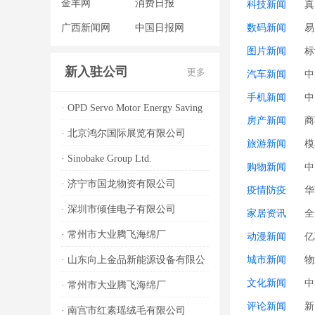
务
金羊网
消费日报
科技新闻
真
广西新闻网
中国日报网
数码新闻
易
图片新闻
标
新入驻公司
更多
汽车新闻
中
手机新闻
中
·
OPD Servo Motor Energy Saving
房产新闻
商
System Co., Ltd.
·
北京鸿尔国际展览有限公司
旅游新闻
模
·
Sinobake Group Ltd.
购物新闻
中
·
济宁市国龙物资有限公司
疫情防疫
华
·
深圳市倾佳电子有限公司
家居资讯
全
·
常州市大业腾飞海绵厂
动漫新闻
亿
城市新闻
物
·
山东向上金品新能源设备有限公
司
文化新闻
中
·
常州市大业腾飞海绵厂
评论新闻
新
·
南宫市红素瑶绒毛有限公司