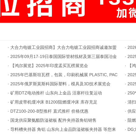
·
大合力电镀工业园招商】大合力电镀工业园招商诚邀加盟
·
20
·
2025年09月17-19日泰国国际管材线材及第三届泰国冶金
XPOP
·
20
铸造展览会
·
【鸿尔展览】2025年印度孟买瓦楞展览会
·
【鸿
·
2025年巴基斯坦瓦楞，包装，印刷机械展 PLASTIC, PAC
·
20
KAGING & PRINT A
·
2025年俄罗斯莫斯科国际塑料，模具及3D技术展览会
·
20
·
矿用DTZ电动推杆 山东向上金品 活塞杆往复运动
·
25
·
矿用皮带机缓冲床 B1200阻燃缓冲床 库存充足
·
清扫
·
DTZ100-200-B型推杆 直式推杆 价格优惠
·
供应
·
国龙供应聚氨酯防溢裙板 配件夹持器角铝销售
·
阻燃
·
导料槽夹持器 角铝 山东向上金品防溢裙板夹持器 等您来
您的
·
DG