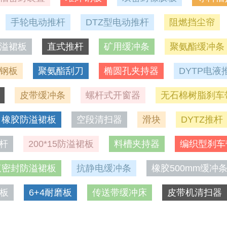
手轮电动推杆
DTZ型电动推杆
阻燃挡尘帘
溢裙板
直式推杆
矿用缓冲条
聚氨酯缓冲条
钢板
聚氨酯刮刀
椭圆孔夹持器
DYTP电液
皮带缓冲条
螺杆式开窗器
无石棉树脂刹车
橡胶防溢裙板
空段清扫器
滑块
DYTZ推杆
推杆
200*15防溢裙板
料槽夹持器
编织型刹车
双密封防溢裙板
抗静电缓冲条
橡胶500mm缓冲
板
6+4耐磨板
传送带缓冲床
皮带机清扫器