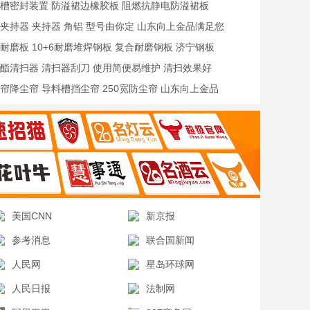
槽密封装置 防溢裙边橡胶板 阻燃抗静电防溢裙板
夹持器 夹持器 角铝 型号由你定 山东向上金品满足您
耐磨板 10+6耐磨堆焊钢板 复合耐磨钢板 济宁钢板
酯清扫器 清扫器刮刀 使用简便易维护 清扫效果好
帘降尘帘 导料槽挡尘帘 250宽防尘帘 山东向上金品
美国CNN
新京报
参考消息
联合国新闻
人民网
星岛环球网
人民日报
法制网