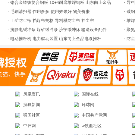
·
铬合金铸铁复合钢板 10+4耐磨堆焊钢板 山东向上金品
·
导料
·
毛刷清扫器 作用多多 使用效果好 物美价廉
·
碳钢
·
工矿防尘帘 挡煤帘规格 导料槽防尘帘 挡尘帘
·
堆焊
·
抗静电缓冲条 煤矿缓冲条 济宁缓冲床 输送设备配件
·
聚氨
·
电动推杆机 电力驱动装置 山东向上金品电液推杆
·
防尘
凤凰资讯
国际在线
搜狐新闻
环球网
强国社区
中国共产党网
中评网
w铁血社区