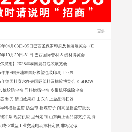
更多
26年04月03日-05日巴西圣保罗印刷及包装展览会（E
RINT 2026）
25年10月29日-31日 巴西国际管材 & 线材博览会
尔展览】2025年泰国曼谷包装展览会
25年第9届柬埔寨国际橡塑包装印刷工业展
25年德国杜赛尔多夫国际塑料及橡胶博览会 K SHOW
0*5橡胶防尘帘 导料槽挡尘帘 皮带机环保除尘帘
器 刮刀 清扫效果好 山东向上金品清扫器
导料槽挡尘帘 防尘帘 挡煤帘子 耐高温挡尘帘批发
缓冲条 现货供应 型号定制 山东向上金品都支持 期待
光临
大吨位重型工业交流电动推杆定做 非标定做