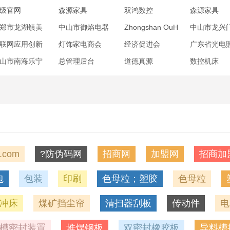
级官网
森源家具
双鸿数控
森源家具
郑市龙湖镇美
中山市御焰电器
Zhongshan OuH
中山市龙兴
灯饰商店
有限公司
ua Printing Pack
有限公司
联网应用创新
灯饰家电商会
经济促进会
广东省光电
age Co.,Ltd
会
协会
山市南海乐宁
总管理后台
道德真源
数控机床
.com
?防伪码网
招商网
加盟网
招商加
包
包装
印刷
色母粒；塑胶
色母粒
冲床
煤矿挡尘帘
清扫器刮板
传动件
电
槽密封装置
堆焊钢板
双密封橡胶板
导料槽