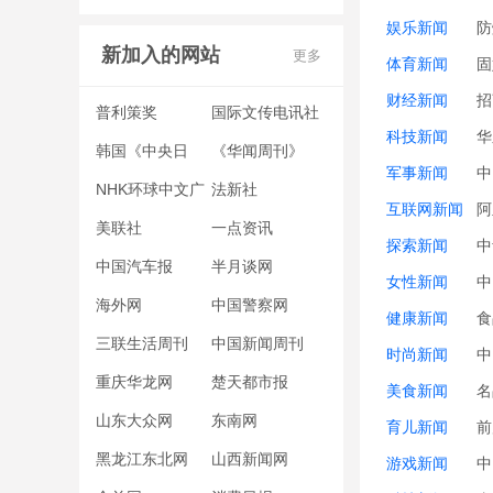
娱乐新闻
防
新加入的网站
更多
体育新闻
固
财经新闻
招
普利策奖
国际文传电讯社
科技新闻
华
（Interfax）
韩国《中央日
《华闻周刊》
军事新闻
中
报》
NHK环球中文广
法新社
互联网新闻
阿
播网
美联社
一点资讯
探索新闻
中
中国汽车报
半月谈网
女性新闻
中
海外网
中国警察网
健康新闻
食
三联生活周刊
中国新闻周刊
时尚新闻
中
重庆华龙网
楚天都市报
美食新闻
名
山东大众网
东南网
育儿新闻
前
黑龙江东北网
山西新闻网
游戏新闻
中