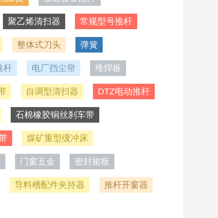
聚乙烯清扫器
常规型号推杆
整体式刀头
弹簧
推杆
电厂挡尘帘
堆焊板
带
自调型清扫器
DTZ电动推杆
石棉橡胶铜丝刹车带
带
煤矿重型缓冲床
条
门窗五金
密封裙板
导料槽配件夹持器
推杆开窗器