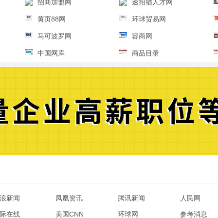
招商加盟网
速招猫人才网
黄页88网
环球贸易网
马可波罗网
容商网
中国网库
商品目录
浪新闻
凤凰资讯
腾讯新闻
人民网
际在线
美国CNN
环球网
参考消息