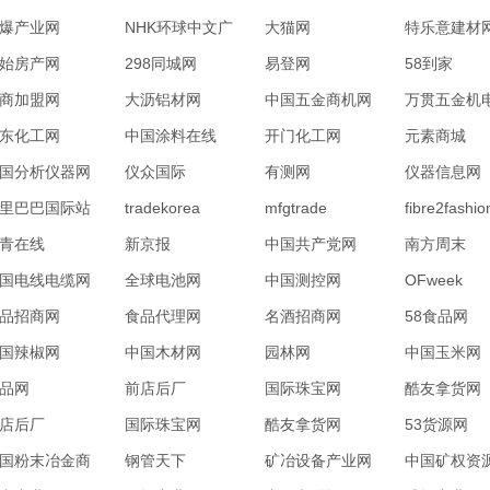
爆产业网
NHK环球中文广
大猫网
特乐意建材
播网
始房产网
298同城网
易登网
58到家
商加盟网
大沥铝材网
中国五金商机网
万贯五金机
东化工网
中国涂料在线
开门化工网
元素商城
国分析仪器网
仪众国际
有测网
仪器信息网
里巴巴国际站
tradekorea
mfgtrade
fibre2fashio
青在线
新京报
中国共产党网
南方周末
国电线电缆网
全球电池网
中国测控网
OFweek
品招商网
食品代理网
名酒招商网
58食品网
国辣椒网
中国木材网
园林网
中国玉米网
品网
前店后厂
国际珠宝网
酷友拿货网
店后厂
国际珠宝网
酷友拿货网
53货源网
国粉末冶金商
钢管天下
矿冶设备产业网
中国矿权资