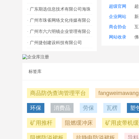
超级官网
超
·
广东期选信息技术有限公司海珠
企业网站
新
金菊路第一分公司
·
广州市珠雀网络文化传媒有限公
度
商会协会
互
司
·
广州市六六明镜企业管理有限公
协
网站收录
佛
司
·
广州捷创建设科技有限公司
卫
标签库
商品防伪查询管理平台
fangweimawang
环保
消费品
劳保
瓦楞
塑
矿用推杆
阻燃缓冲床
矿用皮带机缓
阻燃防溢裙板
抗静电防溢裙板
导料