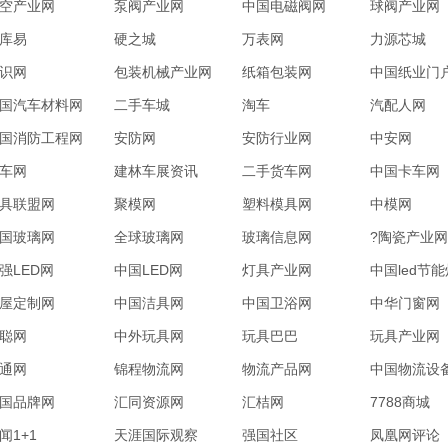
网
空产业网
泵阀产业网
中国电磁阀网
球阀产业网
库易
硬之城
万表网
力源芯城
识网
包装机械产业网
纸箱包装网
中国纸业门
国汽车材料网
二手车城
淘车
汽配人网
国消防工程网
安防网
安防行业网
中安网
车网
建林车展资讯
二手货车网
中国卡车网
具联盟网
聚模网
塑料模具网
中模网
国玻璃网
全球玻璃网
玻璃信息网
?陶瓷产业网
强LED网
中国LED网
灯具产业网
中国led节能
屋定制网
中国洁具网
中国卫浴网
中华门窗网
聪网
中外玩具网
玩具巴巴
玩具产业网
通网
锦程物流网
物流产品网
中国物流设
国品牌网
汇同资源网
汇桔网
7788商城
闻1+1
天涯国际观察
强国社区
凤凰网评论