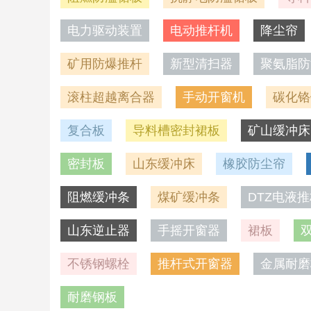
电力驱动装置
电动推杆机
降尘帘
矿用防爆推杆
新型清扫器
聚氨脂防
滚柱超越离合器
手动开窗机
碳化铬
复合板
导料槽密封裙板
矿山缓冲床
密封板
山东缓冲床
橡胶防尘帘
阻燃缓冲条
煤矿缓冲条
DTZ电液
山东逆止器
手摇开窗器
裙板
不锈钢螺栓
推杆式开窗器
金属耐磨
耐磨钢板