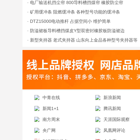
·
电厂输送机挡尘帘 800导料槽挡煤帘 橡胶防尘帘
·
矿用缓冲条 阻燃缓冲条 各种型号功能的缓冲条
·
DTZ15000电动推杆 占据空间小 维护简单
·
防溢裙板导料槽挡煤皮Y型双密封橡胶板防溢裙边
·
新型夹持器 老式夹持器 山东向上金品各种型号夹持器等
你来
中青在线
新浪新闻
新闻1+1
腾讯新闻
南方周末
天涯国际观察
央广网
凤凰网评论